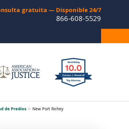
nsulta gratuita — Disponible 24/7
866-608-5529
do en un Accidente de Coche o
e Motocicleta? ¿Perdiste a un
uerido en una Muerte Injusta?
CONTÁCTANOS
a Consulta Gratuita
ad de Predios
New Port Richey