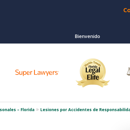
Co
Bienvenido
¿Heri
Choque d
Ser Q
Para Un
sonales – Florida
Lesiones por Accidentes de Responsabilid