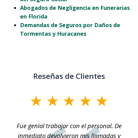
Abogados de Negligencia en Funerarias
en Florida
Demandas de Seguros por Daños de
Tormentas y Huracanes
Reseñas de Clientes
slide
1
of
son
Fue genial trabajar con el personal. De
Na
3
él.
inmediato devolvieron mis llamadas y
so