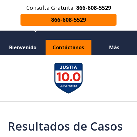
Consulta Gratuita:
866-608-5529
866-608-5529
Bienvenido
Contáctanos
Más
¿Herido en un Accidente de Coche o
slide
Choque de Motocicleta? ¿Perdiste a un
1
Ser Querido en una Muerte Injusta?
of
12
Resultados de Casos