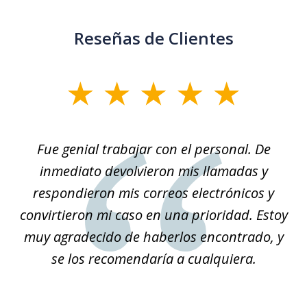
Reseñas de Clientes
slide
1
of
son
Fue genial trabajar con el personal. De
Na
3
él.
inmediato devolvieron mis llamadas y
so
respondieron mis correos electrónicos y
convirtieron mi caso en una prioridad. Estoy
r
muy agradecido de haberlos encontrado, y
se los recomendaría a cualquiera.