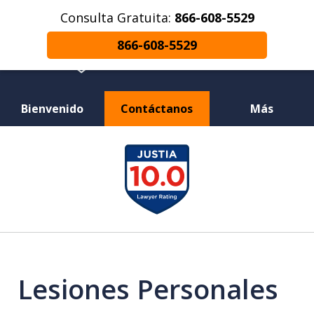
Consulta Gratuita:
866-608-5529
866-608-5529
Bienvenido
Contáctanos
Más
¿Herido en un Accidente de Coche o
slide
Choque de Motocicleta? ¿Perdiste a un
1
Ser Querido en una Muerte Injusta?
of
12
Lesiones Personales