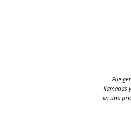
slide
1
of
3
Fue gen
llamadas y
en una pri