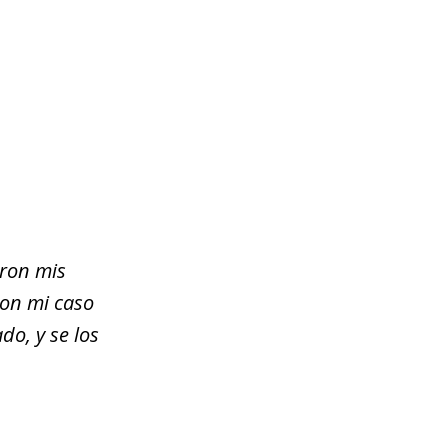
eron mis
ron mi caso
o, y se los