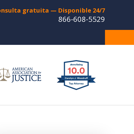
nsulta gratuita — Disponible 24/7
866-608-5529
do en un Accidente de Coche o
e Motocicleta? ¿Perdiste a un
uerido en una Muerte Injusta?
CONTÁCTANOS
a Consulta Gratuita