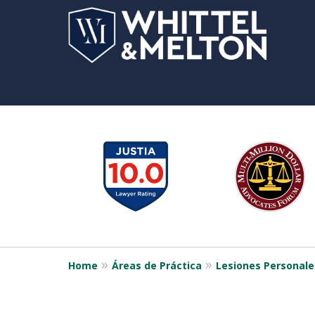
slide
1
to
6
of
12
Home
Áreas de Práctica
Lesiones Personale