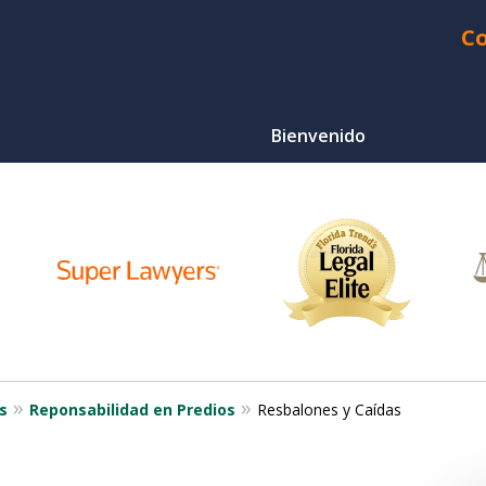
Co
Bienvenido
¿Heri
Choque d
Ser Q
Para Un
s
Reponsabilidad en Predios
Resbalones y Caídas