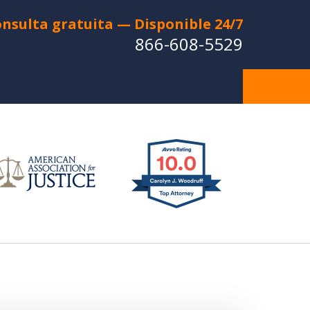
nsulta gratuita — Disponible 24/7
866-608-5529
do en un Accidente de Coche o
e Motocicleta? ¿Perdiste a un
uerido en una Muerte Injusta?
CONTÁCTANOS
a Consulta Gratuita