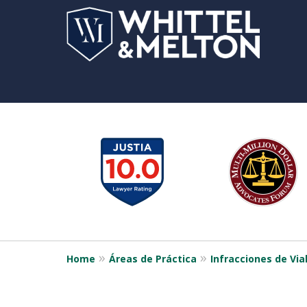
slide
1
to
6
of
12
Home
Áreas de Práctica
Infracciones de Via