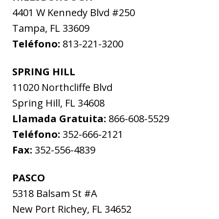
4401 W Kennedy Blvd #250
Tampa
,
FL
33609
Teléfono:
813-221-3200
SPRING HILL
11020 Northcliffe Blvd
Spring Hill
,
FL
34608
Llamada Gratuita:
866-608-5529
Teléfono:
352-666-2121
Fax:
352-556-4839
PASCO
5318 Balsam St #A
New Port Richey
,
FL
34652