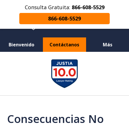
Consulta Gratuita:
866-608-5529
866-608-5529
Bienvenido
Contáctanos
Más
¿Herido en un Accidente de Coche o
slide
Choque de Motocicleta? ¿Perdiste a un
1
Ser Querido en una Muerte Injusta?
of
12
Consecuencias No