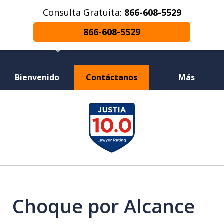
Consulta Gratuita:
866-608-5529
866-608-5529
Bienvenido
Contáctanos
Más
¿Herido en un Accidente de Coche o
slide
Choque de Motocicleta? ¿Perdiste a un
1
Ser Querido en una Muerte Injusta?
of
12
Choque por Alcance