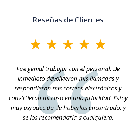
Reseñas de Clientes
slide
1
of
son
Fue genial trabajar con el personal. De
Na
3
él.
inmediato devolvieron mis llamadas y
so
respondieron mis correos electrónicos y
convirtieron mi caso en una prioridad. Estoy
r
muy agradecido de haberlos encontrado, y
se los recomendaría a cualquiera.