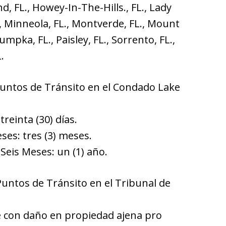
and, FL., Howey-In-The-Hills., FL., Lady
., Minneola, FL., Montverde, FL., Mount
pka, FL., Paisley, FL., Sorrento, FL.,
.
untos de Tránsito en el Condado Lake
reinta (30) días.
ses: tres (3) meses.
 Seis Meses: un (1) año.
ntos de Tránsito en el Tribunal de
e con daño en propiedad ajena pro