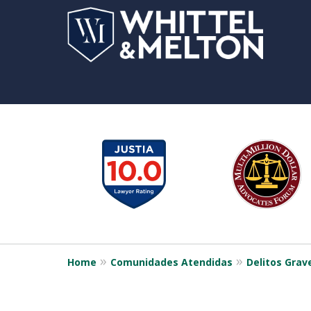
slide
1
to
6
of
12
Home
Comunidades Atendidas
Delitos Grave