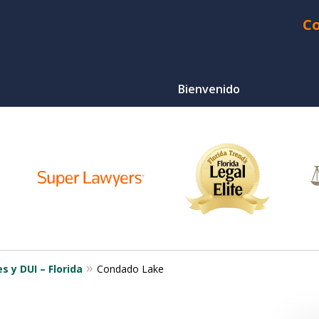
Co
Bienvenido
¿Heri
Choque d
Ser Q
Para Un
s y DUI – Florida
Condado Lake