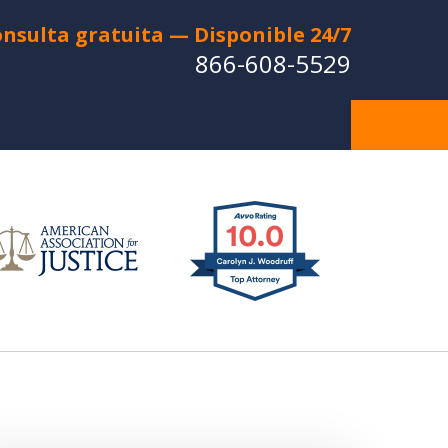
nsulta gratuita — Disponible 24/7
866-608-5529
do en un Accidente de Coche o
e Motocicleta? ¿Perdiste a un
uerido en una Muerte Injusta?
CONTÁCTANOS
a Consulta Gratuita