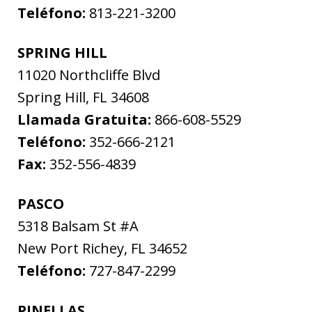
Teléfono:
813-221-3200
SPRING HILL
11020 Northcliffe Blvd
Spring Hill
,
FL
34608
Llamada Gratuita:
866-608-5529
Teléfono:
352-666-2121
Fax:
352-556-4839
PASCO
5318 Balsam St #A
New Port Richey
,
FL
34652
Teléfono:
727-847-2299
PINELLAS