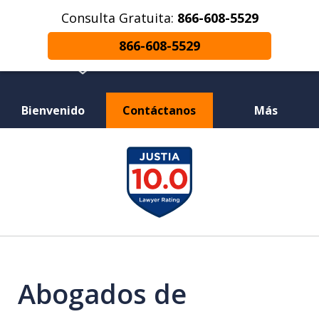
Consulta Gratuita:
866-608-5529
866-608-5529
Bienvenido
Contáctanos
Más
¿Herido en un Accidente de Coche o
slide
Choque de Motocicleta? ¿Perdiste a un
1
Ser Querido en una Muerte Injusta?
of
12
Abogados de