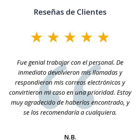
Reseñas de Clientes
slide
1
of
son
Fue genial trabajar con el personal. De
Na
3
él.
inmediato devolvieron mis llamadas y
so
respondieron mis correos electrónicos y
convirtieron mi caso en una prioridad. Estoy
r
muy agradecido de haberlos encontrado, y
se los recomendaría a cualquiera.
N.B.