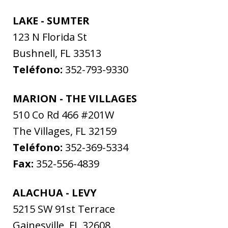
LAKE - SUMTER
123 N Florida St
Bushnell
,
FL
33513
Teléfono:
352-793-9330
MARION - THE VILLAGES
510 Co Rd 466 #201W
The Villages
,
FL
32159
Teléfono:
352-369-5334
Fax:
352-556-4839
ALACHUA - LEVY
5215 SW 91st Terrace
Gainesville
,
FL
32608