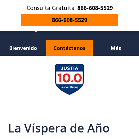
Consulta Gratuita:
866-608-5529
866-608-5529
Bienvenido
Contáctanos
Más
¿Herido en un Accidente de Coche o
slide
Choque de Motocicleta? ¿Perdiste a un
1
Ser Querido en una Muerte Injusta?
of
12
La Víspera de Año