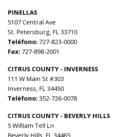
PINELLAS
5107 Central Ave
St. Petersburg
,
FL
33710
Teléfono:
727-823-0000
Fax:
727-898-2001
CITRUS COUNTY - INVERNESS
111 W Main St #303
Inverness
,
FL
34450
Teléfono:
352-726-0078
CITRUS COUNTY - BEVERLY HILLS
5 William Tell Ln
Beverly Hills
,
FL
34465