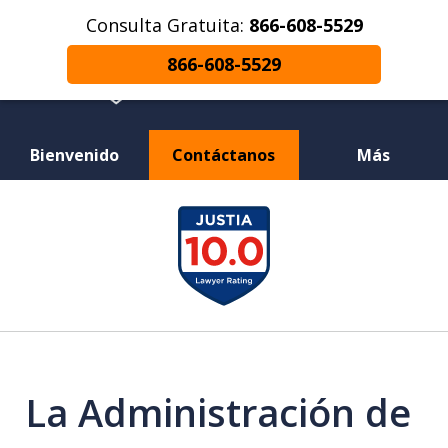
Consulta Gratuita:
866-608-5529
866-608-5529
Bienvenido
Contáctanos
Más
¿Herido en un Accidente de Coche o
slide
Choque de Motocicleta? ¿Perdiste a un
1
Ser Querido en una Muerte Injusta?
of
12
La Administración de