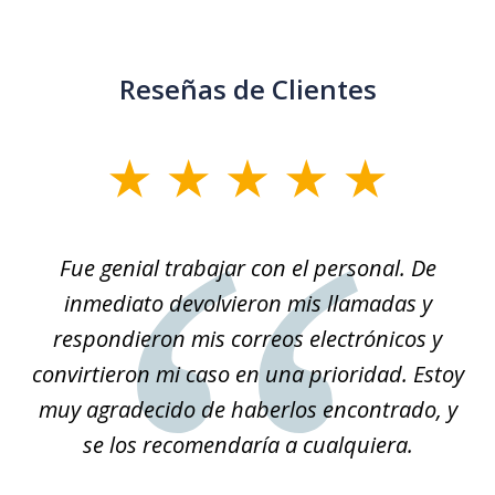
Reseñas de Clientes
slide
1
of
son
Fue genial trabajar con el personal. De
Na
3
él.
inmediato devolvieron mis llamadas y
so
respondieron mis correos electrónicos y
convirtieron mi caso en una prioridad. Estoy
r
muy agradecido de haberlos encontrado, y
se los recomendaría a cualquiera.