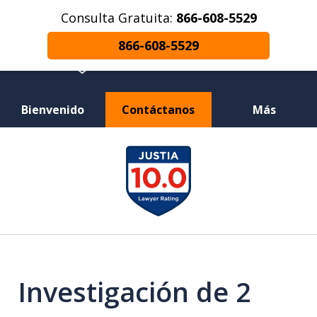
Consulta Gratuita:
866-608-5529
866-608-5529
Bienvenido
Contáctanos
Más
¿Herido en un Accidente de Coche o
slide
Choque de Motocicleta? ¿Perdiste a un
1
Ser Querido en una Muerte Injusta?
of
12
Investigación de 2