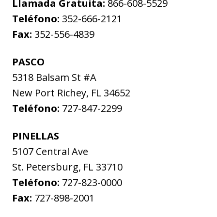
Llamada Gratuita:
866-608-5529
Teléfono:
352-666-2121
Fax:
352-556-4839
PASCO
5318 Balsam St #A
New Port Richey
,
FL
34652
Teléfono:
727-847-2299
PINELLAS
5107 Central Ave
St. Petersburg
,
FL
33710
Teléfono:
727-823-0000
Fax:
727-898-2001