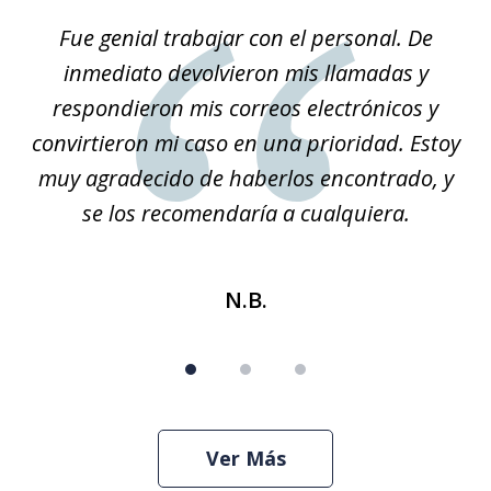
of
son
Fue genial trabajar con el personal. De
Na
3
él.
inmediato devolvieron mis llamadas y
so
respondieron mis correos electrónicos y
convirtieron mi caso en una prioridad. Estoy
r
muy agradecido de haberlos encontrado, y
se los recomendaría a cualquiera.
N.B.
Ver Más