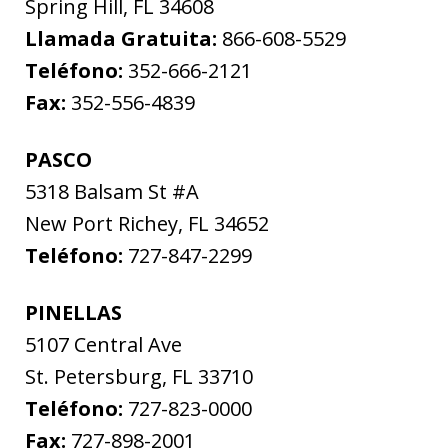
Spring Hill
,
FL
34608
Llamada Gratuita:
866-608-5529
Teléfono:
352-666-2121
Fax:
352-556-4839
PASCO
5318 Balsam St #A
New Port Richey
,
FL
34652
Teléfono:
727-847-2299
PINELLAS
5107 Central Ave
St. Petersburg
,
FL
33710
Teléfono:
727-823-0000
Fax:
727-898-2001