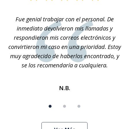
1
of
son
Fue genial trabajar con el personal. De
Na
3
él.
inmediato devolvieron mis llamadas y
so
respondieron mis correos electrónicos y
convirtieron mi caso en una prioridad. Estoy
r
muy agradecido de haberlos encontrado, y
se los recomendaría a cualquiera.
N.B.