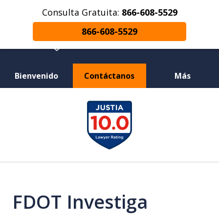
Consulta Gratuita:
866-608-5529
866-608-5529
Bienvenido
Contáctanos
Más
¿Herido en un Accidente de Coche o
slide
Choque de Motocicleta? ¿Perdiste a un
1
Ser Querido en una Muerte Injusta?
of
12
FDOT Investiga