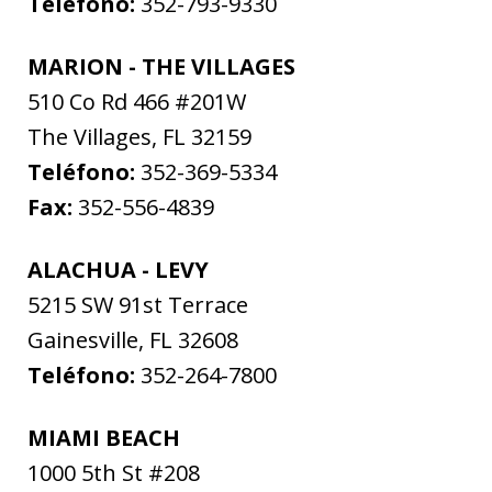
Teléfono:
352-793-9330
MARION - THE VILLAGES
510 Co Rd 466 #201W
The Villages
,
FL
32159
Teléfono:
352-369-5334
Fax:
352-556-4839
ALACHUA - LEVY
5215 SW 91st Terrace
Gainesville
,
FL
32608
Teléfono:
352-264-7800
MIAMI BEACH
1000 5th St #208