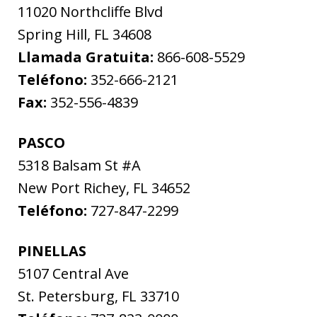
11020 Northcliffe Blvd
Spring Hill
,
FL
34608
Llamada Gratuita:
866-608-5529
Teléfono:
352-666-2121
Fax:
352-556-4839
PASCO
5318 Balsam St #A
New Port Richey
,
FL
34652
Teléfono:
727-847-2299
PINELLAS
5107 Central Ave
St. Petersburg
,
FL
33710