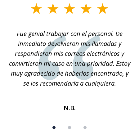
slide
1
of
son
Fue genial trabajar con el personal. De
Na
3
él.
inmediato devolvieron mis llamadas y
so
respondieron mis correos electrónicos y
convirtieron mi caso en una prioridad. Estoy
r
muy agradecido de haberlos encontrado, y
se los recomendaría a cualquiera.
N.B.