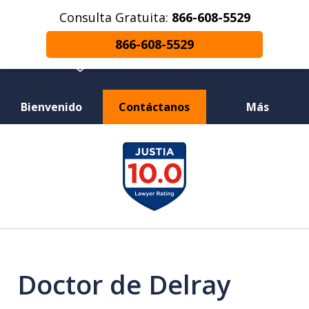
Consulta Gratuita:
866-608-5529
866-608-5529
Bienvenido
Contáctanos
Más
¿Herido en un Accidente de Coche o
slide
Choque de Motocicleta? ¿Perdiste a un
1
Ser Querido en una Muerte Injusta?
of
12
Doctor de Delray